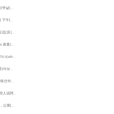
옛날[...
下午[...
[反]...
孩童)...
(adv...
)여보...
络연락...
人说阿...
公寓[...