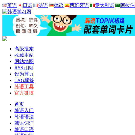
英语
日语
法语
德语
西班牙语
意大利语
阿拉伯
高级搜索
收藏本站
网站地图
RSS订阅
设为首页
TAG标签
韩语工具
官方微博
首页
韩语入门
韩语语法
韩语词汇
韩语口语