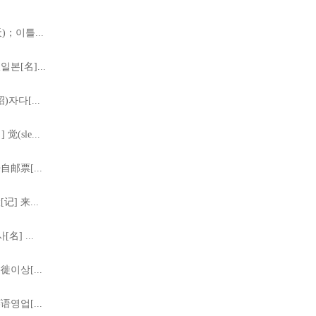
)；이틀...
본[名]...
자다[...
sle...
邮票[...
] 来...
名] ...
이상[...
영업[...