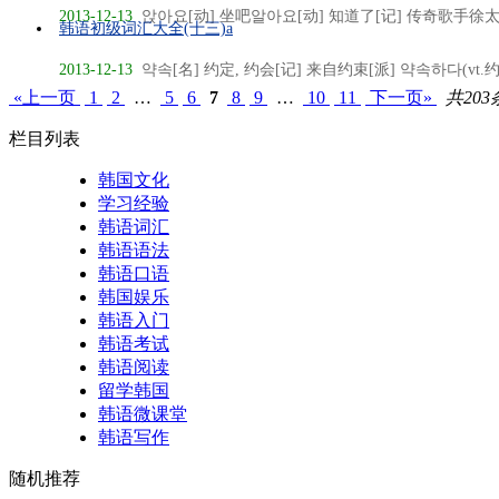
2013-12-13
앉아요[动] 坐吧알아요[动] 知道了[记] 传奇歌手徐太志
韩语初级词汇大全(十三)a
2013-12-13
약속[名] 约定, 约会[记] 来自约束[派] 약속하다(vt.约定
«上一页
1
2
…
5
6
7
8
9
…
10
11
下一页»
共203
栏目列表
韩国文化
学习经验
韩语词汇
韩语语法
韩语口语
韩国娱乐
韩语入门
韩语考试
韩语阅读
留学韩国
韩语微课堂
韩语写作
随机推荐