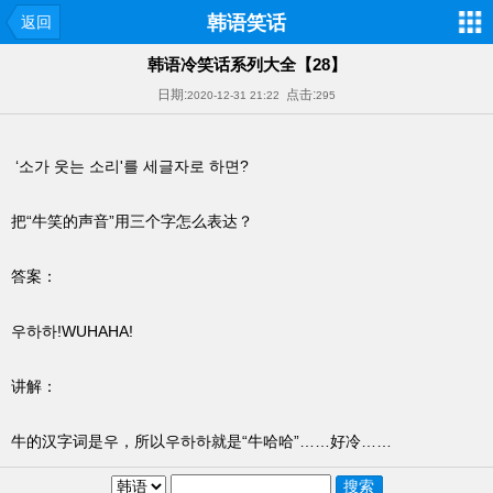
韩语笑话
返回
韩语冷笑话系列大全【28】
日期:
点击:
2020-12-31 21:22
295
‘소가 웃는 소리'를 세글자로 하면?
把“牛笑的声音”用三个字怎么表达？
答案：
우하하!WUHAHA!
讲解：
牛的汉字词是우，所以우하하就是“牛哈哈”……好冷……