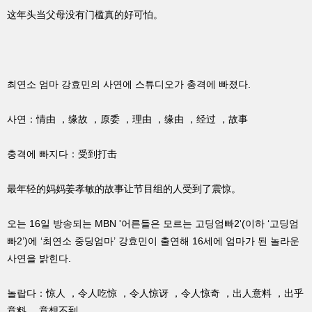
这年头当父母没有门槛真的好可怕。
최연소 엄마 강효민의 사연에 스튜디오가 충격에 빠졌다.
사연：情由 ，缘故 ，原委 ，理由 ，缘由 ，经过 ，故事
충격에 빠지다：受到打击
最年轻的妈妈姜孝敏的故事让节目组的人受到了震惊。
오는 16일 방송되는 MBN '어른들은 모르는 고딩엄빠2'(이하 ‘고딩엄
빠2’)에 ‘최연소 중딩엄마’ 강효민이 출연해 16세에 엄마가 된 놀라운
사연을 밝힌다.
놀랍다：惊人 ，令人吃惊 ，令人惊讶 ，令人惊奇 ，出人意料 ，出乎
意料 ，意想不到