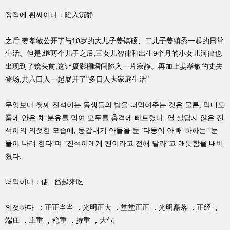
정적에 휩싸이다：陷入沉静
之后,姜孝敏公开了与10岁的大儿子姜镇硕、二儿子姜镇秀一起的日常
生活。但是,继两个儿子之后,三女儿智律和出生9个月的小女儿河律也
出现到了镜头前,这让摄影棚瞬间陷入一片寂静。再加上姜孝敏的丈夫
登场,共六口人一起展开了"多口人大家庭生活"
무엇보다 첫째 진석이는 동생들의 밥을 떠먹여주는 것은 물론, 막내도
품에 안은 채 분유를 먹여 모두를 충격에 빠트렸다. 열 살답지 않은 진
석이의 의젓한 모습에, 동갑내기 아들을 둔 ‘다둥이 아빠’ 하하는 "눈
물이 나려 한다"며 "진석이에게 팬이라고 전해 달라"고 애틋함을 내비
쳤다.
떠먹이다：使...舀起来吃
의젓하다 ：正正当当 ，光明正大 ，堂堂正正 ，光明磊落 ，正经 ，
端庄 ，庄重 ，稳重 ，持重 ，大气