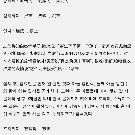
충격적：冲击的 ，刺激的 ，轰动的
심각하다：严重 ，严峻 ，沉重
잇다：连接 ，接上
之后得知自己怀孕了,因此在16岁生下了第一个孩子。后来因育儿而疲
惫不堪,偶尔会离家出走,之后与认识的男朋友两人又再次怀孕了。对于
令人震惊的剧情发展,朴美善说"真是前所未有啊","很难相信",哈哈也以
严肃的表情说"这个无法接受",说不出话来。
잠시 후, 강효민은 현재 열 살인 첫째 아들 강진석, 둘째 아들 강진수
와 함께 하는 일상을 공개한다. 그런데, 두 아들들에 이어 셋째 딸 지
율이와 생후 9개월인 막내 딸 하율이까지 카메라에 포착돼, 스튜디오
는 일순간 정적에 휩싸였다. 여기에 강효민의 남편까지 등장해, 총 여
섯 식구가 함께 하는 ‘대가족 라이프’가 펼쳐졌다.
포착되다：被捕捉 ，被抓