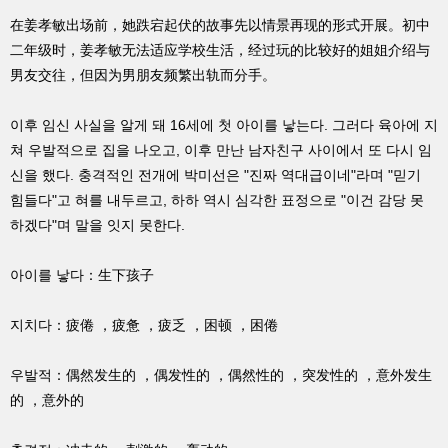
在姜孝敏出场前，她跌宕起伏的故事先以情景再现的形式开展。初中
二年级时，姜孝敏无法适应学校生活，经过玩的比较好的姐姐介绍与
男友交往，但因为男朋友频繁出轨而分手。
이후 임신 사실을 알게 돼 16세에 첫 아이를 낳는다. 그러다 육아에 지
쳐 우발적으로 집을 나오고, 이후 만난 남자친구 사이에서 또 다시 임
신을 했다. 충격적인 전개에 박미선은 "진짜 역대급이네"라며 "믿기
힘들다"고 혀를 내두르고, 하하 역시 심각한 표정으로 "이건 감당 못
하겠다"며 말을 잇지 못한다.
아이를 낳다：生下孩子
지치다：疲倦 ，疲惫 ，疲乏 ，困顿 ，困倦
우발적：偶然发生的 ，偶发性的 ，偶然性的 ，突发性的 ，意外发生
的 ，意外的