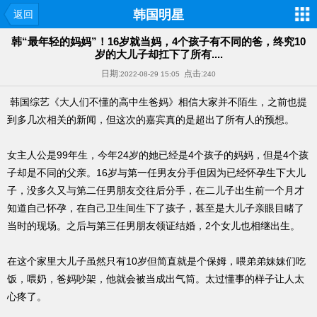
韩国明星
返回
韩“最年轻的妈妈”！16岁就当妈，4个孩子有不同的爸，终究10
岁的大儿子却扛下了所有....
日期:
点击:
2022-08-29 15:05
240
韩国综艺《大人们不懂的高中生爸妈》相信大家并不陌生，之前也提
到多几次相关的新闻，但这次的嘉宾真的是超出了所有人的预想。
女主人公是99年生，今年24岁的她已经是4个孩子的妈妈，但是4个孩
子却是不同的父亲。16岁与第一任男友分手但因为已经怀孕生下大儿
子，没多久又与第二任男朋友交往后分手，在二儿子出生前一个月才
知道自己怀孕，在自己卫生间生下了孩子，甚至是大儿子亲眼目睹了
当时的现场。之后与第三任男朋友领证结婚，2个女儿也相继出生。
在这个家里大儿子虽然只有10岁但简直就是个保姆，喂弟弟妹妹们吃
饭，喂奶，爸妈吵架，他就会被当成出气筒。太过懂事的样子让人太
心疼了。