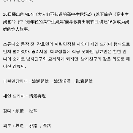
16日播出的MBN《大人们不知道的高中生妈妈2》(以下简称《高中生
妈爸2》)中,"最年轻的高中生妈妈"姜孝敏将出演节目,讲述16岁成为妈
妈的惊人故事。
스튜디오 등장 전, 강효민의 파란만장한 사연이 재연 드라마 형식으로
먼저 펼쳐졌다. 중2 시절, 학교생활에 적응 못하던 강효민은 친한 언
니의 소개로 남자친구와 교제하게 되지만, 남자친구의 잦은 외도로 헤
어진 강효민.
파란만장하다：波澜起伏 ，波涛汹涌 ，跌宕起伏
재연 드라마：情景再现
잦다：频繁 ，经常
외도：歧途 ，邪路 ，歪路