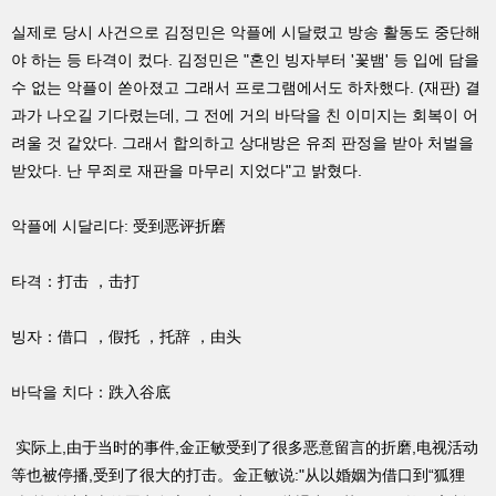
실제로 당시 사건으로 김정민은 악플에 시달렸고 방송 활동도 중단해
야 하는 등 타격이 컸다. 김정민은 "혼인 빙자부터 '꽃뱀' 등 입에 담을
수 없는 악플이 쏟아졌고 그래서 프로그램에서도 하차했다. (재판) 결
과가 나오길 기다렸는데, 그 전에 거의 바닥을 친 이미지는 회복이 어
려울 것 같았다. 그래서 합의하고 상대방은 유죄 판정을 받아 처벌을
받았다. 난 무죄로 재판을 마무리 지었다"고 밝혔다.
악플에 시달리다: 受到恶评折磨
타격：打击 ，击打
빙자：借口 ，假托 ，托辞 ，由头
바닥을 치다：跌入谷底
实际上,由于当时的事件,金正敏受到了很多恶意留言的折磨,电视活动
等也被停播,受到了很大的打击。金正敏说:"从以婚姻为借口到“狐狸