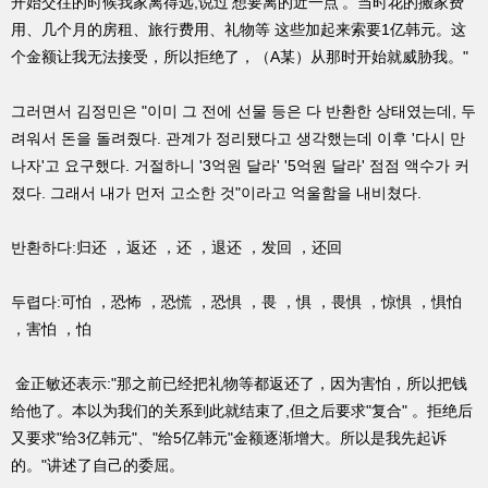
开始交往的时候我家离得远,说过'想要离的近一点'。当时花的搬家费
用、几个月的房租、旅行费用、礼物等 这些加起来索要1亿韩元。这
个金额让我无法接受，所以拒绝了，（A某）从那时开始就威胁我。"
그러면서 김정민은 "이미 그 전에 선물 등은 다 반환한 상태였는데, 두
려워서 돈을 돌려줬다. 관계가 정리됐다고 생각했는데 이후 '다시 만
나자'고 요구했다. 거절하니 '3억원 달라' '5억원 달라' 점점 액수가 커
졌다. 그래서 내가 먼저 고소한 것"이라고 억울함을 내비쳤다.
반환하다:归还 ，返还 ，还 ，退还 ，发回 ，还回
두렵다:可怕 ，恐怖 ，恐慌 ，恐惧 ，畏 ，惧 ，畏惧 ，惊惧 ，惧怕
，害怕 ，怕
金正敏还表示:"那之前已经把礼物等都返还了，因为害怕，所以把钱
给他了。本以为我们的关系到此就结束了,但之后要求"复合" 。拒绝后
又要求"给3亿韩元"、"给5亿韩元"金额逐渐增大。所以是我先起诉
的。"讲述了自己的委屈。