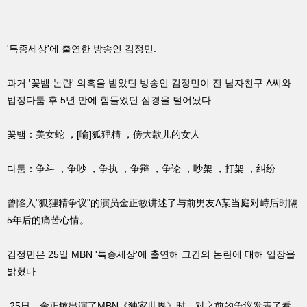
'특종세상'에 출연한 방송인 김정민.
과거 '꽃뱀 논란' 의혹을 받았던 방송인 김정민이 전 남자친구 A씨와
법정다툼 후 5년 만에 힘들었던 심경을 털어놨다.
꽃뱀：美女蛇 ，[喻]狐狸精 ，傍大款儿的女人
다툼：争斗 ，争吵 ，争执 ，争辩 ，争论 ，吵架 ，打架 ，纠纷
曾陷入"狐狸精争议"的演员金正敏讲述了与前男友A某当庭对峙后时隔
5年后的痛苦心情。
김정민은 25일 MBN '특종세상'에 출연해 그간의 논란에 대해 입장을
밝혔다
25日，金正敏出演了MBN《独家世界》时，对之前的争议发表了看