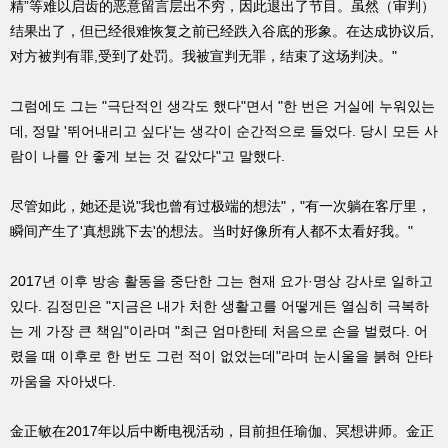
精”等难以启齿的恶意留言层出不穷，因此退出了节目。虽然（审判）
结果出了，但已经很难恢复之前已经跌入谷底的形象。在达成协议后,
对方被判有罪,受到了处罚。我被宣判无罪，结束了这场判决。"
그럼에도 그는 "극단적인 생각도 했다"면서 "한 번은 거실에 누워있는
데, 정말 '뛰어내리고 싶다'는 생각이 순간적으로 들었다. 당시 모든 사
람이 나를 안 좋게 보는 것 같았다"고 말했다.
尽管如此，她还是说"我也曾有过极端的想法"，"有一次躺在客厅里，
瞬间产生了'真想跳下去'的想法。当时好像所有人都不太看好我。"
2017년 이후 방송 활동을 중단한 그는 현재 요가·명상 강사로 일하고
있다. 김정민은 "지금은 내가 처한 생활고를 어떻게든 열심히 극복하
는 게 가장 큰 책임"이라며 "최근 엄마한테 처음으로 손을 벌렸다. 어
렸을 때 이후로 한 번도 그런 적이 없었는데"라며 눈시울을 붉혀 안타
까움을 자아냈다.
金正敏在2017年以后中断电视活动，目前担任瑜伽、冥想讲师。金正