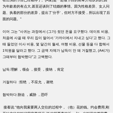
在出演的节目已经都停了。(A某)是一起做节目的前辈介绍认识的,因
为年龄差的有点大,甚至还谈到了结婚的事情。因为性格差异、女人问
题、执着的部分的差异，提出了'分手'，但对方不接受，所以出现了后
面的问题。"
이어 그는 "사귀는 과정에서 (그가) 썼던 돈을 요구했다. 데이트 비용,
처음에 사귈 때 우리 집이 멀어서 '가까이에서 지내고 싶다'고 했다. 그
때 들었던 이사 비용, 몇 달간의 월세, 여행 비용, 선물 등을 다 합해서
1억원을 달라고 했다. 그 금액 자체가 납득이 안 돼 거절했고, (A씨가)
그때부터 협박했다"고 고백했다.
납득:理解 ，领会 ，接受 ，接纳 ，肯定
거절하다 :拒绝 ，不应允 ，谢绝
협박하다:胁迫 ，威胁 ，恐吓
接着说:"他向我索要两人交往的过程中，（他）花的钱。约会费用,刚