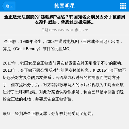
韩国明星
返回
金正敏无法摆脱的“狐狸精”诬陷？韩国知名女演员因分手被前男
友敲诈威胁，曾想过走极端路...
日期:
点击:
2022-08-29 15:30
272
金正敏，1989年出生，2003年通过电视剧《玉琳成长日记》出道，
算是《Get it Beauty》节目的元祖MC。
2017年，韩国女星金正敏遭前男友勒索案在韩国引发了不少的轰动。
2013年，金正敏不顾公司反对与前男友孙某相恋，但2015年金正敏不
堪忍受对方复杂的男友关系，言语暴力和过分的控制欲而与对方分
手，但在提出分手后，对方就以散布两人的照片和视频为由对金正敏
进行了恐吓和勒索。对此孙某否认敲诈嫌疑，称自己只是拿回当初送
给金正敏的礼物，并要反告金正敏诈骗。
最终，经判决金正敏无罪，孙某被判刑受到了惩罚。