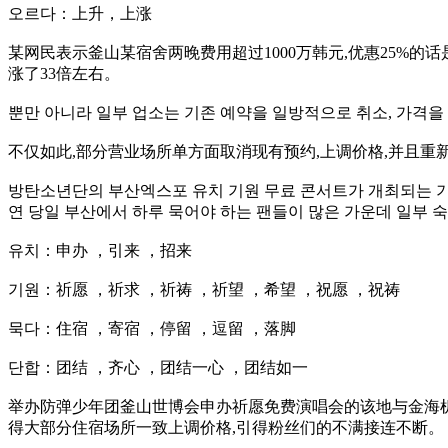
오르다：上升，上涨
某网民表示釜山某宿舍两晚费用超过1000万韩元,优惠25%的
涨了33倍左右。
뿐만 아니라 일부 업소는 기존 예약을 일방적으로 취소, 가격을
不仅如此,部分营业场所单方面取消现有预约,上调价格,并且重
방탄소년단의 부산엑스포 유치 기원 무료 콘서트가 개최되는 기장군
연 당일 부산에서 하루 묵어야 하는 팬들이 많은 가운데 일부 
유치：申办 ，引来 ，招来
기원：祈愿 ，祈求 ，祈祷 ，祈望 ，希望 ，祝愿 ，祝祷
묵다：住宿 ，寄宿 ，停留 ，逗留 ，落脚
단합：团结 ，齐心 ，团结一心 ，团结如一
举办防弹少年团釜山世博会申办祈愿免费演唱会的该地与金海机场相
得大部分住宿场所一致上调价格,引得粉丝们的不满接连不断。