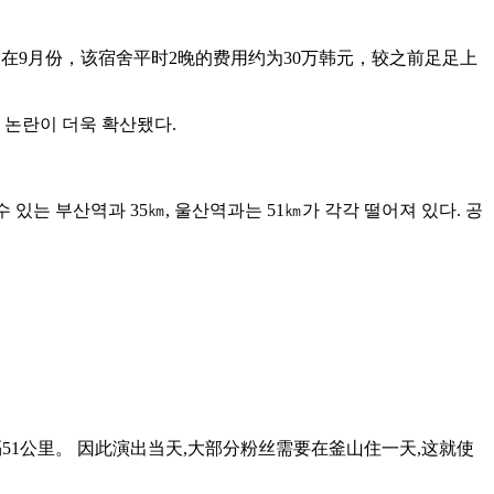
而是在9月份，该宿舍平时2晚的费用约为30万韩元，较之前足足上
 논란이 더욱 확산됐다.
있는 부산역과 35㎞, 울산역과는 51㎞가 각각 떨어져 있다. 공
51公里。 因此演出当天,大部分粉丝需要在釜山住一天,这就使