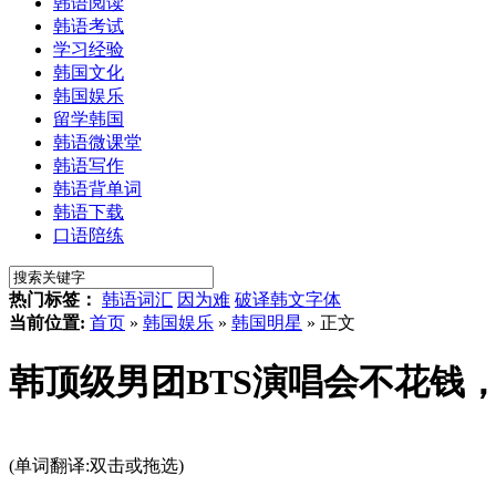
韩语阅读
韩语考试
学习经验
韩国文化
韩国娱乐
留学韩国
韩语微课堂
韩语写作
韩语背单词
韩语下载
口语陪练
热门标签：
韩语词汇
因为难
破译韩文字体
当前位置:
首页
»
韩国娱乐
»
韩国明星
» 正文
韩顶级男团BTS演唱会不花钱，
(单词翻译:双击或拖选)