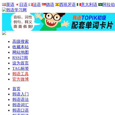
英语
日语
法语
德语
西班牙语
意大利语
阿拉伯
高级搜索
收藏本站
网站地图
RSS订阅
设为首页
TAG标签
韩语工具
官方微博
首页
韩语入门
韩语语法
韩语词汇
韩语口语