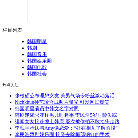
栏目列表
韩国明星
韩剧
韩国音乐
韩国娱乐圈
韩国电影
韩国社会
热点关注
张根硕公布理想女友 美男气场令粉丝激动落泪
Nichkhun孙艺珍合成照片曝光 引发网民爆笑
韩国明星演员中韩文名字对照
韩剧迷渴求花样男儿时趣事 李民浩5岁时险失踪
绯闻女友接连缠上韩庚 屡次被偷拍不敢抬头走路
李珉宇承认与Amy谈恋爱：“处在相互了解阶段”
李民浩暂别娱乐圈 接受去除腿部钢钉的手术