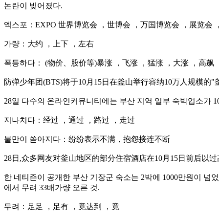
논란이 빚어졌다.
엑스포：EXPO 世界博览会 ，世博会 ，万国博览会 ，展览会
가량：大约 ，上下 ，左右
폭등하다： (物价、股价等)暴涨 ，飞涨 ，猛涨 ，大涨 ，高飙
防弹少年团(BTS)将于10月15日在釜山举行容纳10万人规
28일 다수의 온라인커뮤니티에는 부산 지역 일부 숙박업소가 1
지나치다：经过 ，通过 ，路过 ，走过
불만이 쏟아지다：纷纷表示不满，抱怨接连不断
28日,众多网友对釜山地区的部分住宿酒店在10月15日前后以
한 네티즌이 공개한 부산 기장군 숙소는 2박에 1000만원이 넘었으며
에서 무려 33배가량 오른 것.
무려：足足 ，足有 ，竟达到 ，竟