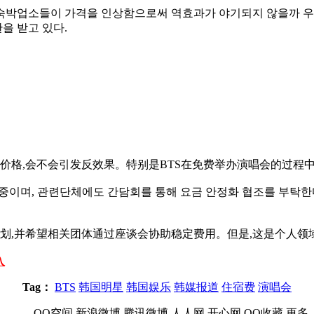
숙박업소들이 가격을 인상함으로써 역효과가 야기되지 않을까 우려
을 받고 있다.
价格,会不会引发反效果。特别是BTS在免费举办演唱会的过程中
중이며, 관련단체에도 간담회를 통해 요금 안정화 협조를 부탁한다
划,并希望相关团体通过座谈会协助稳定费用。但是,这是个人领
入
Tag：
BTS
韩国明星
韩国娱乐
韩媒报道
住宿费
演唱会
QQ空间
新浪微博
腾讯微博
人人网
开心网
QQ收藏
更多