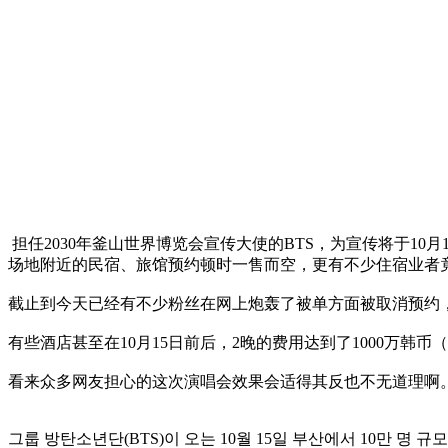
担任2030年釜山世界博览会宣传大使的BTS，为宣传将于10月15日在
场地附近的民宿、旅馆预约顿时一售而空，更有不少住宿业者竟
截止到今天已经有不少粉丝在网上炮轰了被单方面被取消预约
有些酒店甚至在10月15日前后，2晚的费用达到了1000万
看来众多网友担心的这次演唱会效果会适得其反也不无道理啊
그룹 방탄소년단(BTS)이 오는 10월 15일 부산에서 10만 