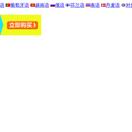
语
葡萄牙语
越南语
俄语
芬兰语
泰语
丹麦语
对