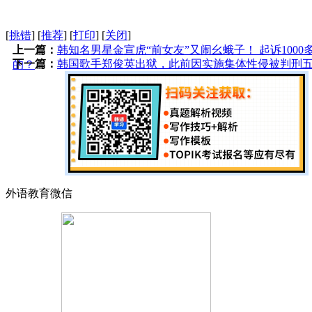
[
挑错
]
[
推荐
]
[
打印
]
[
关闭
]
上一篇：
韩知名男星金宣虎“前女友”又闹幺蛾子！ 起诉100
下一篇：
韩国歌手郑俊英出狱，此前因实施集体性侵被判刑
的？
外语教育微信