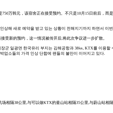
话是750万韩元，该宿舍正在接受预约。不只是10月15日前后，
 인상해 새로 예약을 받고 있는 상황이 전해지기까지 하면서 이번
新接受新的预约，这一情况被传开后,将此次争议进一步扩散。
 일광면 한국유리 부지는 김해공항과 38㎞, KTX를 이용할 수 
숙박업소들의 가격 인상 단합에 팬들의 불만이 이어지고 있다.
隔38公里,与可以做KTX的釜山站相隔35公里,与蔚山站相隔