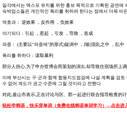
일각에서는 엑스포 유치를 위한 홍보 목적으로 기획된 공연에 
숙박업소들은 개인적인 폭리를 취하려 한다는 점에서 더욱 비판
역효과： 逆效果 ，反作用 ，负效果
야기되다：引起 ，惹起 ，引发 ，导致 ，造成
와중： (主要以“와중에”的形式)旋涡中 ，[喻]混乱之中 ，乱中
폭리를 취하다：谋取暴利
部分人担心,为了申办世博会而策划的演出,却导致住宿场所上调
이에 부산시는 구·군과 함께 합동지도점검에 나설 계획을 검토 
수 없어 계도가 권고 수준에 그칠 것이라고 전했다
对此,釜山市表示,正在讨论与区、郡一起进行联合指导检查的计
轻松学韩语，快乐背单词（免费在线韩语单词学习）---点击进