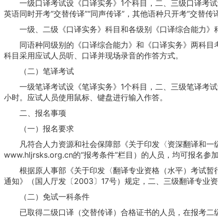
一级口译考试设《口译实务》1个科目，二、三级口译考试设《
英语同时开考“交替传译”“同声传译”，其他语种只开考“交替
一级、二级《口译实务》科目和各级别《口译综合能力》科目
同语种同级别的《口译综合能力》和《口译实务》两科目考
科目采用应试人员听、口译并现场录音的作答方式。
（二）笔译考试
一级笔译考试设《笔译实务》1个科目，二、三级笔译考试设
小时。应试人员使用鼠标、键盘进行输入作答。
二、报名事项
（一）报名要求
凡符合人力资源和社会保障部《关于印发〈资深翻译和一级翻
www.hljrsks.org.cn的“报考条件”栏目）的人员，均可
根据原人事部《关于印发〈翻译专业资格（水平）考试暂行规
通知》（国人厅发〔2003〕17号）规定，二、三级翻译专业
（二）免试一科条件
已取得二级口译（交替传译）合格证书的人员，在报考二级