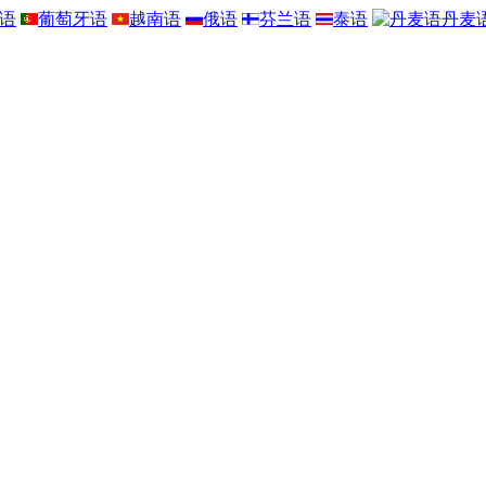
语
葡萄牙语
越南语
俄语
芬兰语
泰语
丹麦