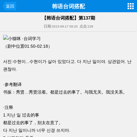
韩语台词搭配
返回
【韩语台词搭配】第137期
日期:
点击:
2015-09-17 09:20
228
·台词学习
（剧中位置01:50-02:18）
서진:수현이...수현이가 살아 있었다고. 다 지난 일이야. 상관없어. 난
괜찮아.
·参考翻译
书振：秀贤…秀贤活着。都是过去的事了。与我无关。我没关系。
·注释
1.지난 일 过去的事
都是过去的事了，别太在意了。
다 지난 일이니까 너무 신경 쓰지마.