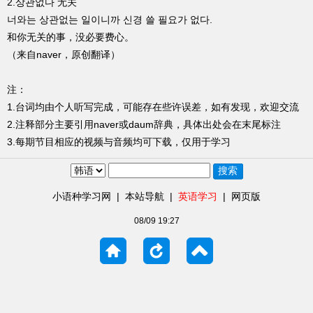
2.상관없다 无关
너와는 상관없는 일이니까 신경 쓸 필요가 없다.
和你无关的事，没必要费心。
（来自naver，原创翻译）
注：
1.台词均由个人听写完成，可能存在些许误差，如有发现，欢迎交流
2.注释部分主要引用naver或daum辞典，具体出处会在末尾标注
3.每期节目相应的视频与音频均可下载，仅用于学习
小语种学习网
|
本站导航
|
英语学习
|
网页版
08/09 19:27