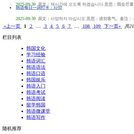
2025-09-30
原文：제시간에 오도록 하겠습니다.意思：我会尽量准
韩语每日一词打卡：사양
2025-09-30
原文：사양하지 마십시오.意思：请别客气。备注：-지 
«上一页
1
2
…
3
4
5
6
7
…
108
109
下一页»
共21
栏目列表
韩国文化
学习经验
韩语词汇
韩语语法
韩语口语
韩国娱乐
韩语入门
韩语考试
韩语阅读
留学韩国
韩语微课堂
韩语写作
随机推荐