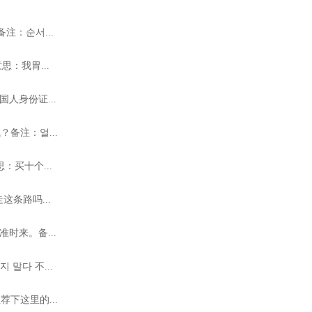
注：순서...
思：我胃...
人身份证...
备注：얼...
：买十个...
这条路吗...
时来。备...
말다 不...
下这里的...