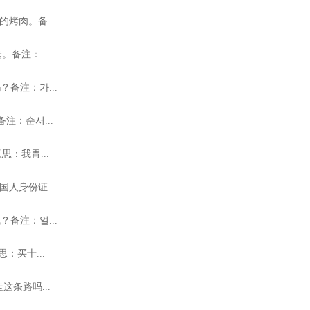
烤肉。备...
备注：...
备注：가...
注：순서...
思：我胃...
人身份证...
备注：얼...
：买十...
这条路吗...