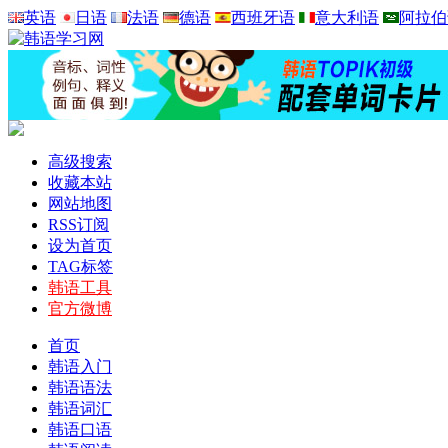
英语
日语
法语
德语
西班牙语
意大利语
阿拉伯
高级搜索
收藏本站
网站地图
RSS订阅
设为首页
TAG标签
韩语工具
官方微博
首页
韩语入门
韩语语法
韩语词汇
韩语口语