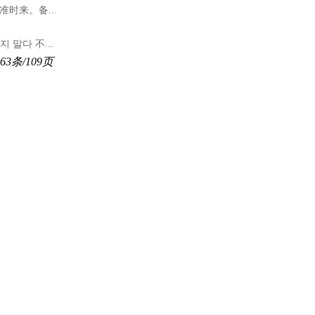
时来。备...
말다 不...
63条/109页