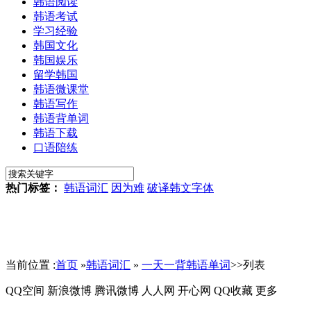
韩语阅读
韩语考试
学习经验
韩国文化
韩国娱乐
留学韩国
韩语微课堂
韩语写作
韩语背单词
韩语下载
口语陪练
热门标签：
韩语词汇
因为难
破译韩文字体
当前位置 :
首页
»
韩语词汇
»
一天一背韩语单词
>>列表
QQ空间
新浪微博
腾讯微博
人人网
开心网
QQ收藏
更多