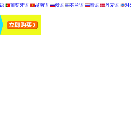
语
葡萄牙语
越南语
俄语
芬兰语
泰语
丹麦语
对