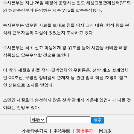
수사본부는 지난 26일 해경이 운영하는 진도 해상교통관제센터(VTS)
와 해양수산부가 운영하는 제주 VTS를 압수수색했다.
수사본부는 압수한 자료를 토대로 침몰 당시 교신 내용, 항적 등을 분
석해 근무자들의 과실이 있었는지 조사하고 있다.
수사본부는 최초 신고 학생에게 경·위도를 물어 시간을 허비한 해경
상황실도 압수수색할 것으로 보인다.
이 밖에 세월호 화물 적재·결박업체인 우련통운, 선박 개조·설계업체
인 CC조선, 구명벌 정비업체 관계자 등 관련 업체 직원 22명이 참고
인 신분으로 조사를 받았다.
조만간 세월호에 승선하지 않은 선박 관계자 가운데 입건자가 나올 것
이라는 전망도 있다.
小语种学习网
|
本站导航
|
英语学习
|
网页版