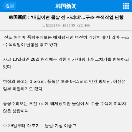
韩国新闻
返回
韩国新闻：‘내일이면 물살 센 사리때’…구조·수색작업 난항
日期:
点击:
2014-04-28 10:55
300
진도 해역에 풍랑주의보는 해제됐지만 여전히 기상이 좋지 않아 구조
·수색작업이 난항을 겪고 있다.
사고 13일째인 28일 현장에는 약한 비가 내렸다가 그치기를 반복하고
있다.
현장의 파고는 1.5~2ｍ, 풍속은 초속 8~13ｍ로 민간 방제선, 어선은
일부 피항하기도 했다.
풍랑주의보는 오전 7시에 해제됐지만 물살이 세 수중 수색이 여의치
않은 상황이다.
◇ 29일부터 '대조기'…물살·기상 이중고