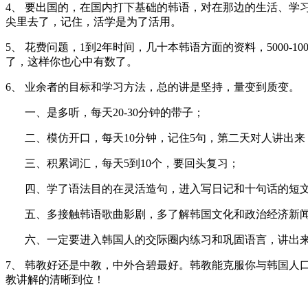
4、 要出国的，在国内打下基础的韩语，对在那边的生活、
尖里去了，记住，活学是为了活用。
5、 花费问题，1到2年时间，几十本韩语方面的资料，5000-
了，这样你也心中有数了。
6、 业余者的目标和学习方法，总的讲是坚持，量变到质变。
一、是多听，每天20-30分钟的带子；
二、模仿开口，每天10分钟，记住5句，第二天对人讲出来
三、积累词汇，每天5到10个，要回头复习；
四、学了语法目的在灵活造句，进入写日记和十句话的短
五、多接触韩语歌曲影剧，多了解韩国文化和政治经济新闻
六、一定要进入韩国人的交际圈内练习和巩固语言，讲出来
7、 韩教好还是中教，中外合碧最好。韩教能克服你与韩国
教讲解的清晰到位！