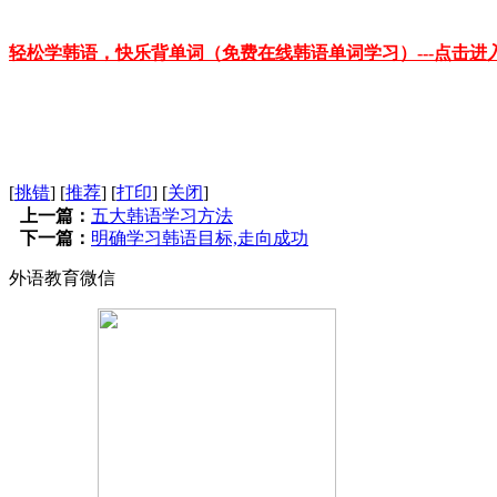
轻松学韩语，快乐背单词（免费在线韩语单词学习）---点击进
[
挑错
]
[
推荐
]
[
打印
]
[
关闭
]
上一篇：
五大韩语学习方法
下一篇：
明确学习韩语目标,走向成功
外语教育微信