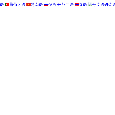
语
葡萄牙语
越南语
俄语
芬兰语
泰语
丹麦