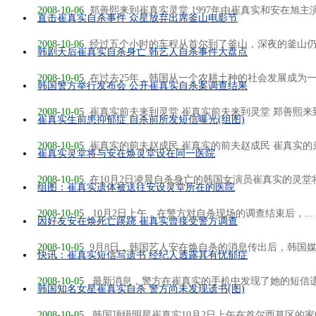
2008-10-06
郑善熙来到崔真实灵堂 1997年由崔真实和安在旭主演
直击崔真实自杀事件 众星放弃出席釜山电影节
2008-10-06
经过五个小时的车程从首尔到了釜山，深夜的釜山仍是
韩剧天后崔真实自杀身亡 韩艺人自杀事件大盘点
2008-10-05
在过去25年，韩国从一个农耕土种的社会发展成为一个
韩国警方举行发布会 公开崔真实自杀案调查结果
2008-10-05
崔真实前夫来到灵堂 崔真实前夫来到灵堂 郑善熙来到崔
崔真实生前患抑郁症 自杀前所发短信曝光(组图)
2008-10-05
崔真实的前夫赵成民 崔真实的前夫赵成民 崔真实的弟.
崔真实灵堂将与安在焕灵堂设在同一医院
2008-10-05
在10月2日凌晨自杀身亡的韩国女演员崔真实的灵堂将
组图：崔真实遗体被送往安设灵堂所在的医院
2008-10-05
10月2日上午，在警方对自杀现场的调查结束后，...
因好友安在焕死亡蹊跷 崔真实曾接受警方调查
2008-10-05
9月8日，韩国艺人安在焕自杀的消息传出后，韩国媒体
快讯：崔真实短信写遗书 经纪人透露其有忧郁症
2008-10-05
最新消息，警方在崔真实的手机中发现了她的短信遗书。
韩国知名女星崔真实自杀 警方尚未发现遗书(图)
2008-10-05
韩国顶级明星崔真实10月2日上午在首尔西草区的家中