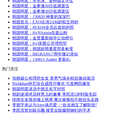
韩国明星：李光洙、金钟国女学生
韩国明星：金希澈30日低调退伍
韩国明星：金希澈30日低调退伍
韩国明星：130820 神童的深深打
韩国音乐：EXO出演2AM赵权主持的
韩国明星：#EXO#全员出道前的照
韩国明星：f(x)Victoria在釜山粉
韩国明星：金贤重新辑夺公信榜引
韩国明星：f(x)宋茜公开理想型
韩国明星：韩国超萌童星郑多彬变
韩国明星：BIGBANG7周年微记录短
韩国明星：130811 Amber 更新IG
热门关注
张根硕公布理想女友 美男气场令粉丝激动落泪
Nichkhun孙艺珍合成照片曝光 引发网民爆笑
韩国明星演员中韩文名字对照
韩剧迷渴求花样男儿时趣事 李民浩5岁时险失踪
绯闻女友接连缠上韩庚 屡次被偷拍不敢抬头走路
李珉宇承认与Amy谈恋爱：“处在相互了解阶段”
李民浩暂别娱乐圈 接受去除腿部钢钉的手术