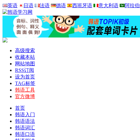
英语
日语
法语
德语
西班牙语
意大利语
阿拉伯
高级搜索
收藏本站
网站地图
RSS订阅
设为首页
TAG标签
韩语工具
官方微博
首页
韩语入门
韩语语法
韩语词汇
韩语口语