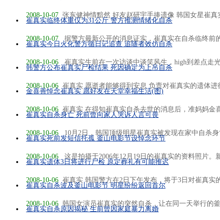
2008-10-07
张东健神情黯然 好友赵研宇手捧遗像 韩国女星崔真实的
崔真实临终体重仅为31公斤 警方推测情绪化自杀
2008-10-07
据警方最新公开的消息证实，崔真实在自杀临终前的体重
崔真实今日火化警方循日记追查 追随者效仿自杀
2008-10-06
崔真实生前在一次访谈中谈笑风生，high到差点走光 
韩警方公布崔真实尸检结果 死因确定为上吊自杀
2008-10-06
崔真实 愿逝者能够得到安息 负责对崔真实的遗体进行
金喜善悼念崔真实 愿好友在天堂幸福生活(图)
2008-10-06
崔真实 在得知崔真实自杀去世的消息后，准妈妈金喜善
崔真实自杀身亡 死前曾向家人哭诉人言可畏
2008-10-06
10月2日，韩国顶级明星崔真实被发现在家中自杀身亡
崔真实死前发短信托孤 釜山电影节设悼念环节
2008-10-06
这是拍摄于2006年12月19日的崔真实的资料照片。新华
崔真实遗体3日将进行尸检 原定葬礼有可能推迟
2008-10-06
崔真实 韩国警方在2日下午发布，将于3日对崔真实的遗
崔真实自杀波及釜山电影节 明星纷纷返回首尔
2008-10-06
韩国女演员崔真实的突然自杀，让在同一天举行的釜山
崔真实自杀原因揭秘 生前曾因家庭暴力离婚