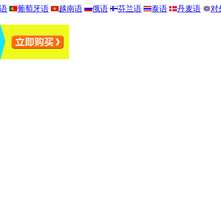
语
葡萄牙语
越南语
俄语
芬兰语
泰语
丹麦语
对