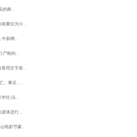
葬...
仅为31...
中新网...
尸检的...
用文字表...
。事后，...
社/法...
体进行...
电影节蒙...