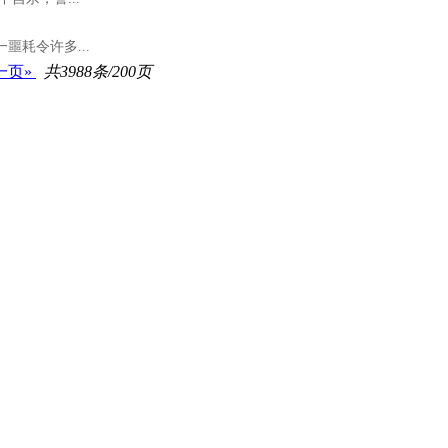
噩耗令许多...
一页»
共3988条/200页