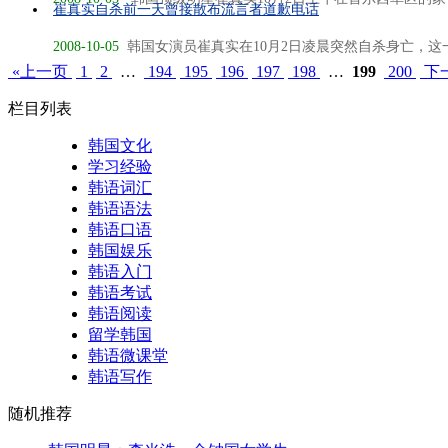
崔真实自杀前一天曾接散布流言者道歉电话
2008-10-05
韩国女演员崔真实在10月2日凌晨突然自杀身亡，这一
«上一页
1
2
…
194
195
196
197
198
…
199
200
下
栏目列表
韩国文化
学习经验
韩语词汇
韩语语法
韩语口语
韩国娱乐
韩语入门
韩语考试
韩语阅读
留学韩国
韩语微课堂
韩语写作
随机推荐