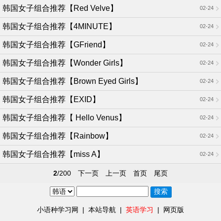
韩国女子组合推荐【Red Velve】
02-24
韩国女子组合推荐【4MINUTE】
02-24
韩国女子组合推荐【GFriend】
02-24
韩国女子组合推荐【Wonder Girls】
02-24
韩国女子组合推荐【Brown Eyed Girls】
02-24
韩国女子组合推荐【EXID】
02-24
韩国女子组合推荐【 Hello Venus】
02-24
韩国女子组合推荐【Rainbow】
02-24
韩国女子组合推荐【miss A】
02-24
2
/200
下一页
上一页
首页
尾页
小语种学习网
|
本站导航
|
英语学习
|
网页版