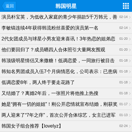
韩国明星
返回
演员朴宝英，为低收入家庭的青少年捐款5千万韩元，善
02-14
意的影响力
李敏镐连续4年获得韩流粉丝喜爱的演员第一名
02-14
2代女团成员与球星小男友迎来喜讯！3年热恋的姐弟恋
01-20
将于今年结婚
他们要回归了？成员晒四人合体照引大量网友围观
01-20
韩顶级明星情侣又来撒糖！低调恋爱，一同旅行被目击
01-18
韩知名男团成员入伍7个月病情恶化，公司表示：已患病
01-18
多年，全力治疗
低调恋爱8年，两人终于要走花路了
01-18
又结婚了？离婚2年后，一张照片将他推上热搜
01-18
她是“拥有一切的姐姐”！刚公开恋情就宣布结婚，刚获奖
01-17
就升级当妈
两人迎来了“7年之痒”，首次公开合体综艺，女主已进军
01-13
国内直播带货？
韩国女子组合推荐【lovelyz】
02-24