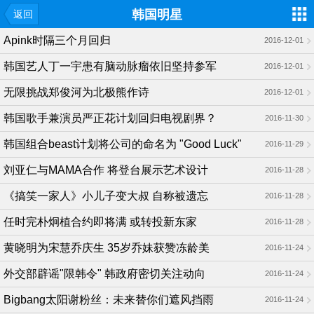
韩国明星
返回
Apink时隔三个月回归
2016-12-01
韩国艺人丁一宇患有脑动脉瘤依旧坚持参军
2016-12-01
无限挑战郑俊河为北极熊作诗
2016-12-01
韩国歌手兼演员严正花计划回归电视剧界？
2016-11-30
韩国组合beast计划将公司的命名为 "Good Luck"
2016-11-29
刘亚仁与MAMA合作 将登台展示艺术设计
2016-11-28
《搞笑一家人》小儿子变大叔 自称被遗忘
2016-11-28
任时完朴炯植合约即将满 或转投新东家
2016-11-28
黄晓明为宋慧乔庆生 35岁乔妹获赞冻龄美
2016-11-24
外交部辟谣"限韩令" 韩政府密切关注动向
2016-11-24
Bigbang太阳谢粉丝：未来替你们遮风挡雨
2016-11-24