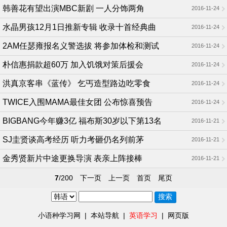
韩善花有望出演MBC新剧 一人分饰两角
2016-11-24
水晶男孩12月1日推新专辑 收录十首经典曲
2016-11-24
2AM任瑟雍报名义警选拔 将参加体检和测试
2016-11-24
朴信惠捐款超60万 加入饥饿对策后援会
2016-11-24
洪真京客串《蓝传》 乞丐造型路边吃零食
2016-11-24
TWICE入围MAMA最佳女团 公布惊喜预告
2016-11-24
BIGBANG今年赚3亿 福布斯30岁以下第13名
2016-11-21
SJ圭贤谈高考经历 听力考砸仍名列前茅
2016-11-21
金秀贤新片中途更换导演 表亲上阵接棒
2016-11-21
7
/200
下一页
上一页
首页
尾页
小语种学习网
|
本站导航
|
英语学习
|
网页版