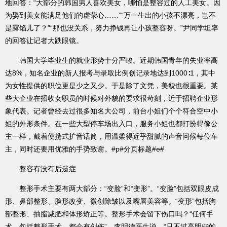
地回答：“大部分的韩国男人喜欢美女，哪怕是整容过的人工美女。因
为娶到美女能满足他们的虚荣心……”“万一生出的小孩不漂亮，岂不
是露馅儿了？”“那也没关系，努力挣钱再让小孩整容呀。”尹同学坦率
的回答让记者大跌眼镜。
韩国大学毕业生的就业形势十分严峻。近期韩国青年的失业率高
达8%，知名企业的新人报考与录取比例创记录地达到1000∶1，其中
为女性提供的职位更是少之又少。于是除了文凭，美貌也很重要。某
些大企业在招收女职员的时候对外貌的要求很苛刻，近于招聘企业形
象代表。记者曾经去过很多知名大公司，前台小姐们个个符合空中小
姐的外形条件。在一些大型停车场出入口，服务小姐也都打扮得像公
主一样，戴着便携式扩音话筒，用温柔得近乎甜腻的声音问候每位车
主，同时还要用优雅的手势致谢。#p#分页标题#e#
整容有没有后遗症
整形手术主要有两大部分：“变脸”和“变形”。“变脸”包括双眼皮成
形、鼻部整形、脸形改变、微创除皱以及嘴唇美容等。“变形”包括胸
部整形、抽脂减肥和体形矫正等。整形手术会留下伤口吗？“任何手
术，包括整形手术，都会有创伤”，李明德医生说，“只不过高明些的