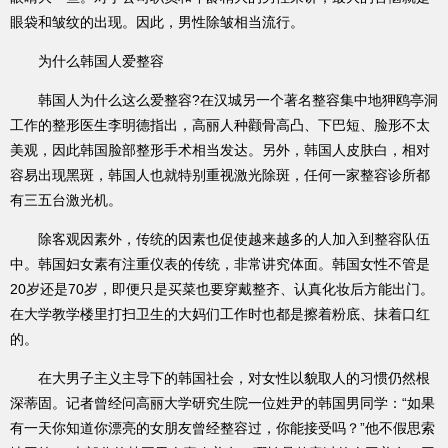
眼袋和皱纹的出现。因此，男性除皱相当流行。
为什么韩国人爱整容
韩国人为什么这么爱整容?在汉城另一个著名整容集中地狎鸥亭洞
工作的整形医生李明德指出，高丽人种颧骨高凸、下巴短、脸形不太
美观，因此韩国脸部整形手术相当发达。另外，韩国人皮肤白，相对
容易出现黑斑，韩国人也就特别重视激光除斑，任何一家整容诊所都
有三五台激光机。
除客观因素外，传统的因素也促使越来越多的人加入到整容队伍
中。韩国妇女素有注重仪表的传统，非常讲究体面。韩国女性不管是
20岁还是70岁，即便只是买菜也要穿戴整齐、认真化妆后方能出门。
在大学教学楼里打扫卫生的大妈们工作时也都是擦着粉底、抹着口红
的。
在大男子主义主导下的韩国社会，对女性以貌取人的习惯仍然根
深蒂固。记者曾经问高丽大学研究生院一位姓尹的韩国男同学：“如果
有一天你知道你漂亮的女朋友曾经整容过，你能接受吗？”他不假思索