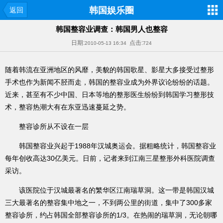
韩国娱乐圈
返回
韩国整容业调查：韩国男人也整容
日期:
点击:
2010-05-13 16:34
724
随着韩流在亚洲地区的风靡，美貌的韩国歌星、影星大多接受过整形
手术也作为新闻不胫而走，韩国的整容业成为外界议论纷纷的话题。
近来，甚至有不少中国、日本等地的整形医生纷纷到韩国学习整形技
术，整容热潮大有在东亚迅速蔓延之势。
整容诊所从不设在一层
韩国整容业兴起于1988年汉城奥运会。据粗略统计，韩国整容业
每年创收高达30亿美元。日前，记者来到江南三星整形外科医院调查
采访。
该医院位于汉城最著名的繁华区江南瑞草洞。这一带是韩国汉城
三大最著名的整容集中地之一，不到两公里的街道，集中了300多家
整容诊所，约占韩国全部整容诊所的1/3。在热闹的瑞草洞，无论朝哪