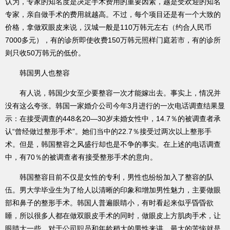
认为，专家的知名度是决定手术费用的重要因素，越是受欢迎的知名
专家，亲自做手术的费用就越高。不过，每个项目还是有一个大致的
价格，拿做双眼皮来说，汉城一般是110万韩元左右（约合人民币
7000多元），有的诊所即使收费150万韩元照样门庭若市，有的诊所
则只收50万韩元的低价。
韩国男人也整容
有人说，韩国少女至少要整容一次才能嫁出去。事实上，情况并
没有这么夸张。韩国一家婚介公司今年3月进行的一次电话调查结果显
示：在接受调查的448名20—30岁未婚女性中，14.7％的被调查者承
认“曾经做过整形手术”。她们当中的22.7％接受过两次以上整形手
术。但是，韩国整容之风盛行却也是不争的事实。在上述的电话调查
中，有70％的被调查者有接受整形手术的意向。
韩国整容目前不仅是女性的专利，男性也纷纷加入了整容的队
伍。男大学毕业生为了给人以清晰的印象和增加男性魅力，主要做眼
部和鼻子的整形手术。韩国人普遍眼睛小，有时看起来似乎昏昏欲
睡，所以很多人都在做双眼皮手术的同时，做眼皮上方肌肉手术，让
眼睛大一些。对于公司职员和年龄稍大的男性来讲，最大的苦恼就是