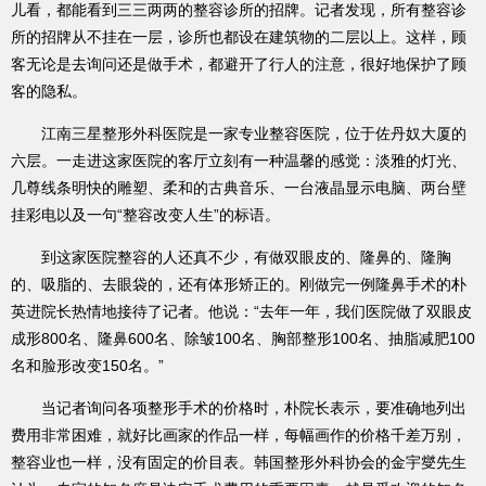
儿看，都能看到三三两两的整容诊所的招牌。记者发现，所有整容诊
所的招牌从不挂在一层，诊所也都设在建筑物的二层以上。这样，顾
客无论是去询问还是做手术，都避开了行人的注意，很好地保护了顾
客的隐私。
江南三星整形外科医院是一家专业整容医院，位于佐丹奴大厦的
六层。一走进这家医院的客厅立刻有一种温馨的感觉：淡雅的灯光、
几尊线条明快的雕塑、柔和的古典音乐、一台液晶显示电脑、两台壁
挂彩电以及一句“整容改变人生”的标语。
到这家医院整容的人还真不少，有做双眼皮的、隆鼻的、隆胸
的、吸脂的、去眼袋的，还有体形矫正的。刚做完一例隆鼻手术的朴
英进院长热情地接待了记者。他说：“去年一年，我们医院做了双眼皮
成形800名、隆鼻600名、除皱100名、胸部整形100名、抽脂减肥100
名和脸形改变150名。”
当记者询问各项整形手术的价格时，朴院长表示，要准确地列出
费用非常困难，就好比画家的作品一样，每幅画作的价格千差万别，
整容业也一样，没有固定的价目表。韩国整形外科协会的金宇燮先生