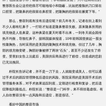
整形医生会让这些疤痕尽可能地缩小和隐蔽，比如把瘦脸的刀口留在
口腔里，把隆鼻的疤痕留在鼻腔里，把隆胸的疤痕留在腋窝下等。”
那么，整容到底有没有后遗症呢？前几年冬天，记者在街上看到
不少人都有红鼻子，一打听才知道是隆鼻整容失败。原来隆鼻所用的
填充物是人造鼻梁。这种鼻梁在夏天时看不出来，一到冬天就会因传
热不均衡，导致红鼻子。据韩国媒体报道，10年前韩国曾掀起一股女
性隆胸热，当时采用的是美国的隆胸技术和填充物。但过了几年，胸
部的填充物变硬，胸部好像被绑了两块“石头”，甚至不少还发生了癌
变。受害妇女告上法庭后，美国供应商虽进行了赔偿，但造成的悲剧
已无法挽回。
朴院长告诉记者，并不是一刀下去，人就能变成美人，但可以通
过手术后的跟踪管理降低后遗症的风险。医院采用的是美国手术后的
管理服务体系，对手术效果追踪到底，定期进行检查和复诊，把后遗
症降低到最低点。朴院长说：“整容是一门科学，来不得丝毫虚假。有
人自吹整容没有一点风险和后遗症，那是假话。”
看好中国的整容市场