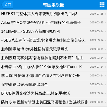
韩国娱乐圈
返回
NU’EST完整体真人秀来袭!5月初播出为目标!
2019-03-25
Ailee与YMC专属合约到期,七年同行的圆满句号
2019-03-25
14日晚登上<SBS八点新闻>的JYP!
2019-03-14
<SBS八点新闻>第四爆,实名曝光胜利&郑俊英等人
2019-03-14
胜利涉嫌赌博+海外性招待聊天记录曝光
2019-03-14
胜利夜店同事刘某"若有媒体拍照则不出席"...理由
2019-03-14
是?
朴春新曲<Spring>占据11个国家及地区iTunes K-
2019-03-14
POP歌曲排行榜1位
李大辉-朴佑镇-朴志训白色情人节纪念自拍公开
2019-03-14
崔钟训退出娱乐圈,退出组合
2019-03-14
BTOB徐恩光被选为特级战士,模范军生活
2019-03-14
防弹少年团新专辑登上美国亚马逊预售1位,连续四张
2019-03-14