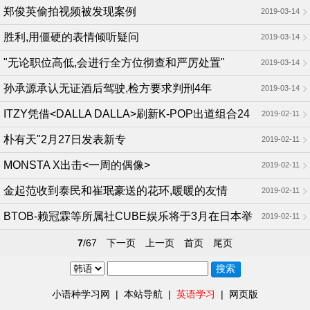
专辑畅销!
郑俊英偷拍视频被发现案例
2019-03-14
胜利,用僵硬的表情倾听疑问
2019-03-14
"无论职位高低,会进行全方位彻查和严厉处置"
2019-03-14
孙承源承认无证酒后驾驶,检方要求判刑4年
2019-03-14
ITZY凭借<DALLA DALLA>刷新K-POP出道组合24
2019-02-11
小时Youtube点击量历史纪录
朴有天"2月27日发表新专
2019-02-11
MONSTA X出击<一周的偶像>
2019-02-11
金起范收到泰民和崔珉豪送的花环,暖暖的友情
2019-02-11
BTOB-赖冠霖等所属社CUBE娱乐将于3月在日本举
2019-02-11
行家族演唱会
7
/67
下一页
上一页
首页
尾页
小语种学习网
|
本站导航
|
英语学习
|
网页版